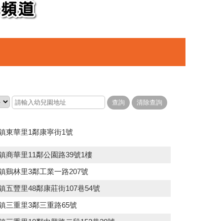
竹東鎮東華里1鄰康寧街1號
東鎮商華里11鄰公園路39號1樓
東鎮鷄林里3鄰工業一路207號
東鎮五豐里48鄰康莊街107巷54號
東鎮三重里3鄰三重路65號