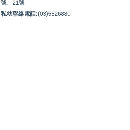
號、21號
網站管理
私幼聯絡電話:
(03)5826880
園所登入