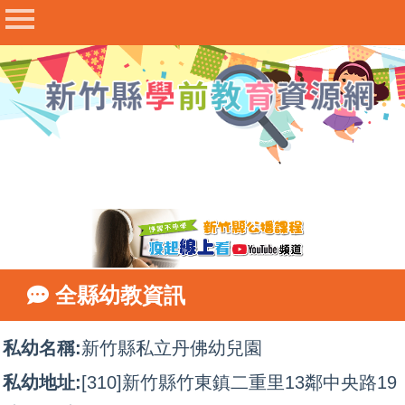
最新公告
幼兒園查詢
收退費與補助
評鑑與輔導
課程與教學
研習專區
甄選與進修
衛生與安全
全縣幼教資訊
幼教法規
表件下載
私幼名稱:
新竹縣私立丹佛幼兒園
相關連結
私幼地址:
[310]新竹縣竹東鎮二重里13鄰中央路19