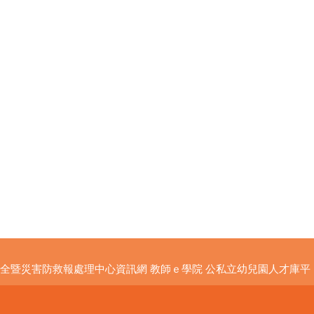
全暨災害防救報處理中心資訊網
教師ｅ學院
公私立幼兒園人才庫平