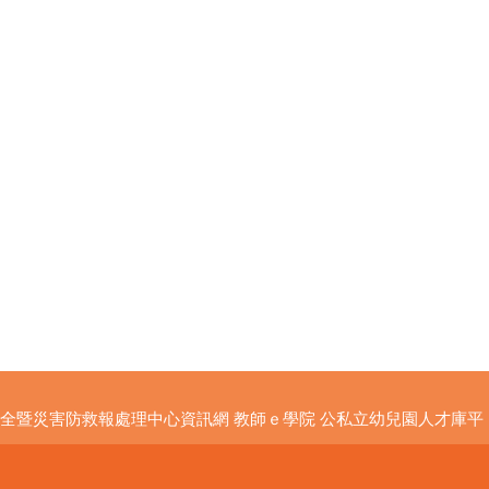
全暨災害防救報處理中心資訊網
教師ｅ學院
公私立幼兒園人才庫平