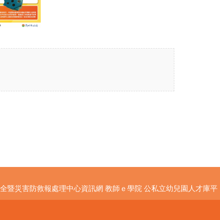
全暨災害防救報處理中心資訊網
教師ｅ學院
公私立幼兒園人才庫平