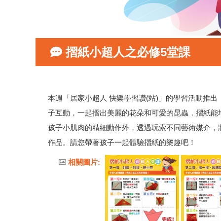
摺紙小超人之必修5堂課
本週「居家小超人 快樂學習讚(站)」的學習活動推
子互動，一起摺出美麗的花朵和可愛的昆蟲，摺紙能
孩子小肌肉的精細動作外，透過玩索不同藝術媒介，
作品。請您帶著孩子一起體驗摺紙的樂趣吧！
相關圖片: