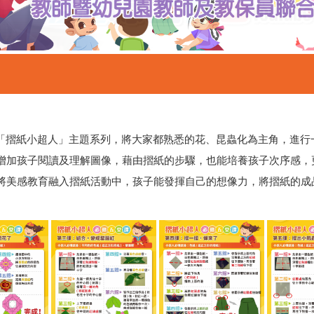
出「摺紙小超人」主題系列，將大家都熟悉的花、昆蟲化為主角，進
增加孩子閱讀及理解圖像，藉由摺紙的步驟，也能培養孩子次序感，
將美感教育融入摺紙活動中，孩子能發揮自己的想像力，將摺紙的成