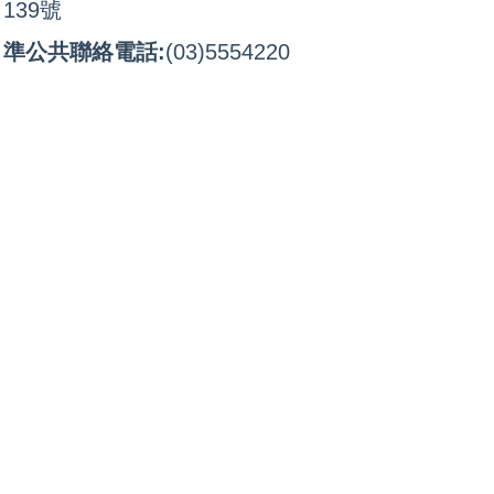
139號
網站管理
準公共聯絡電話:
(03)5554220
園所登入