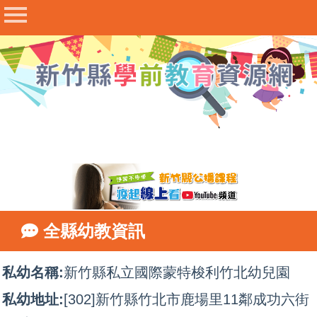
最新公告
幼兒園查詢
收退費與補助
評鑑與輔導
課程與教學
研習專區
甄選與進修
衛生與安全
全縣幼教資訊
幼教法規
表件下載
私幼名稱:
新竹縣私立國際蒙特梭利竹北幼兒園
相關連結
私幼地址:
[302]新竹縣竹北市鹿場里11鄰成功六街