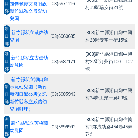
拉傳教修女會附設
(03)5971116
口
村19鄰瑞安街24號
新竹縣私立博愛幼
鄉
兒園
湖
新竹縣私立威佑幼
[303]新竹縣湖口鄉中興
(03)6960685
口
兒園
村29鄰安宅一街15號
鄉
[303]新竹縣湖口鄉中興
湖
新竹縣私立古佳幼
(03)5987171
村22鄰汀州街100、102
口
幼兒園
號
鄉
新竹縣私立湖口鄉
示範幼兒園（新竹
湖
[303]新竹縣湖口鄉中興
縣湖口鄉公所委託
(03)5985943
口
村24鄰工業一路83號
新竹縣私立威佑幼
鄉
兒園辦理）
[303]新竹縣湖口鄉信義
湖
新竹縣私立英格蘭
(03)5999993
村1鄰成功路454巷45弄
口
幼兒園
7號
鄉