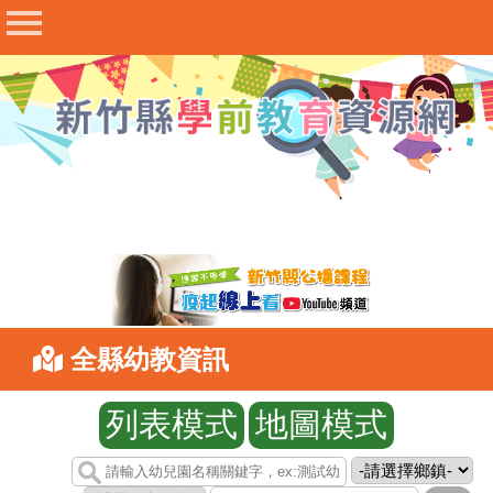
最新公告
幼兒園查詢
收退費與補助
評鑑與輔導
課程與教學
研習專區
甄選與進修
衛生與安全
全縣幼教資訊
幼教法規
表件下載
相關連結