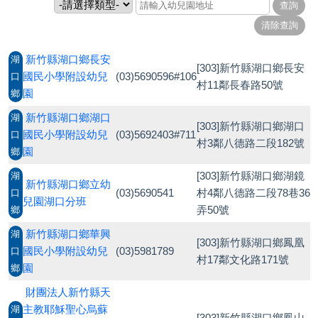
網站管理
園所登入
新竹縣湖口鄉長安
湖
[303]新竹縣湖口鄉長安
國民小學附設幼兒
(03)5690596#106
口
村11鄰長春路50號
園
鄉
新竹縣湖口鄉湖口
湖
[303]新竹縣湖口鄉湖口
國民小學附設幼兒
(03)5692403#711
口
村3鄰八德路二段182號
園
鄉
[303]新竹縣湖口鄉湖鏡
湖
新竹縣湖口鄉立幼
(03)5690541
村4鄰八德路二段78巷36
口
兒園湖口分班
弄50號
鄉
新竹縣湖口鄉華興
湖
[303]新竹縣湖口鄉鳳凰
國民小學附設幼兒
(03)5981789
口
村17鄰文化路171號
園
鄉
財團法人新竹縣天
主教耶穌聖心烏蘇
湖
[303]新竹縣湖口鄉鳳山