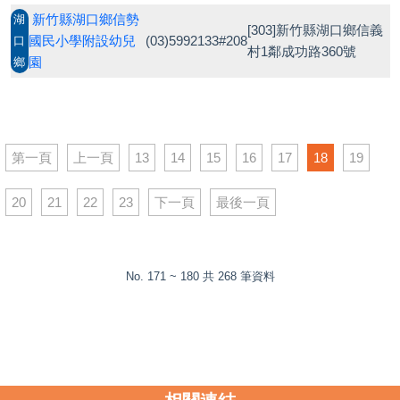
新竹縣湖口鄉信勢
湖
[303]新竹縣湖口鄉信義
國民小學附設幼兒
(03)5992133#208
口
村1鄰成功路360號
園
鄉
第一頁
上一頁
13
14
15
16
17
18
19
20
21
22
23
下一頁
最後一頁
No. 171 ~ 180 共 268 筆資料